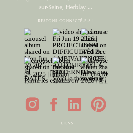
sur-Seine, Herblay ...
RESTONS CONNECTÉ.E.S !
LIENS