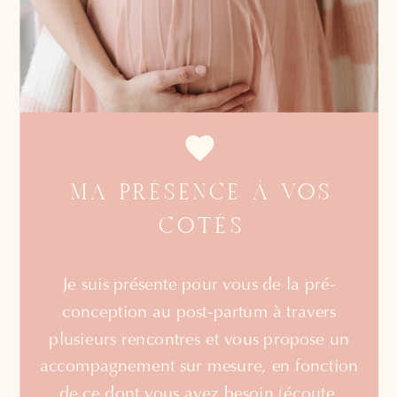
MA PRÉSENCE À VOS
COTÉS
Je suis présente pour vous de la pré-
conception au post-partum à travers
plusieurs rencontres et vous propose un
accompagnement sur mesure, en fonction
de ce dont vous avez besoin (écoute,