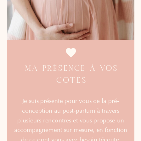
MA PRÉSENCE À VOS
COTÉS
Je suis présente pour vous de la pré-
conception au post-partum à travers
plusieurs rencontres et vous propose un
accompagnement sur mesure, en fonction
de ce dont vous avez besoin (écoute,