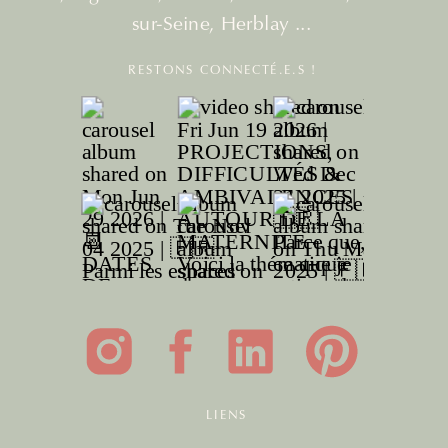
sur-Seine, Herblay ...
RESTONS CONNECTÉ.E.S !
LIENS