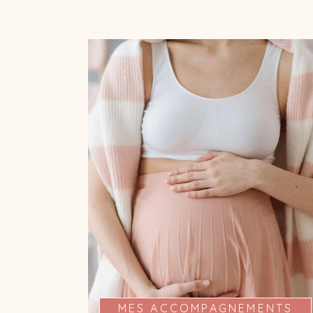
MA PRÉSENCE À VOS
COTÉS
Je suis présente pour vous de la pré-
conception au post-partum à travers
plusieurs rencontres et vous propose
un accompagnement sur mesure, en
fonction de ce dont vous avez besoin
(écoute, informations, bien-être).
MES ACCOMPAGNEMENTS