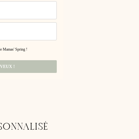
 de Mamas' Spring !
 VEUX !
SONNALISÉ