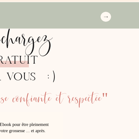
échargez
RATUIT
:)
R VOUS
e confiante et respectée"
Ebook pour être pleinement
otre grossesse ... et après.