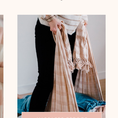
ÊTRE BERCÉE ET
ENVELOPPÉE
Les massages avec les rebozos sont
autant de moments pour prendre
soin de vous.
Laissez-vous bercer par ces tissus qui
vous permettent de relâcher vos
tensions et de vous détendre.