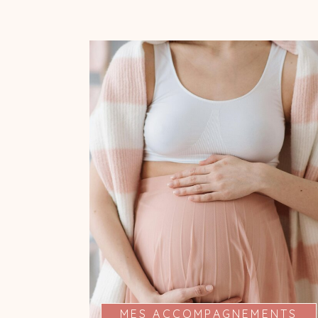
MA PRÉSENCE À VOS
COTÉS
Je suis présente pour vous de la pré-
conception au post-partum à travers
plusieurs rencontres et vous propose
un accompagnement sur mesure, en
fonction de ce dont vous avez besoin
(écoute, informations, bien-être).
MES ACCOMPAGNEMENTS