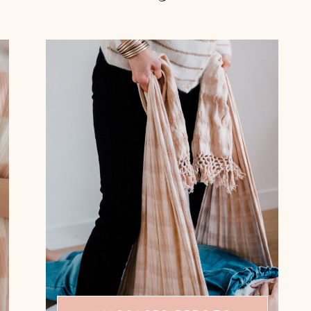
ÊTRE BERCÉE ET
ENVELOPPÉE
Les massages avec les rebozos sont
autant de moments pour prendre
soin de vous.
Laissez-vous bercer par ces tissus qui
vous permettent de relâcher vos
tensions et de vous détendre.