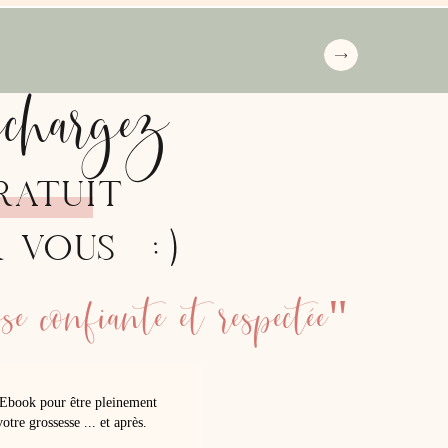
échargez
RATUIT
:)
R VOUS
e confiante et respectée"
Ebook pour être pleinement
otre grossesse ... et après.