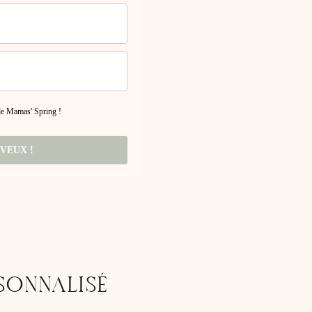
 de Mamas' Spring !
 VEUX !
SONNALISÉ