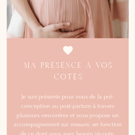
MA PRÉSENCE À VOS
COTÉS
Je suis présente pour vous de la pré-
conception au post-partum à travers
plusieurs rencontres et vous propose un
accompagnement sur mesure, en fonction
de ce dont vous avez besoin (écoute,