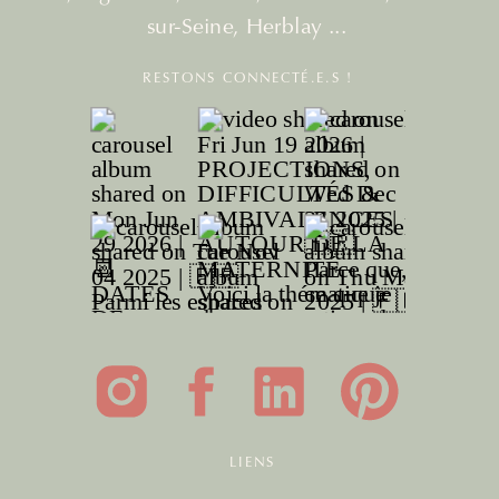
sur-Seine, Herblay ...
RESTONS CONNECTÉ.E.S !
LIENS