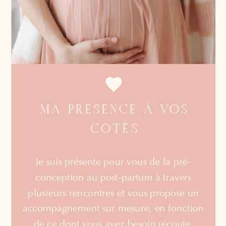
MA PRÉSENCE À VOS
COTÉS
Je suis présente pour vous de la pré-
conception au post-partum à travers
plusieurs rencontres et vous propose un
accompagnement sur mesure, en fonction
de ce dont vous avez besoin (écoute,