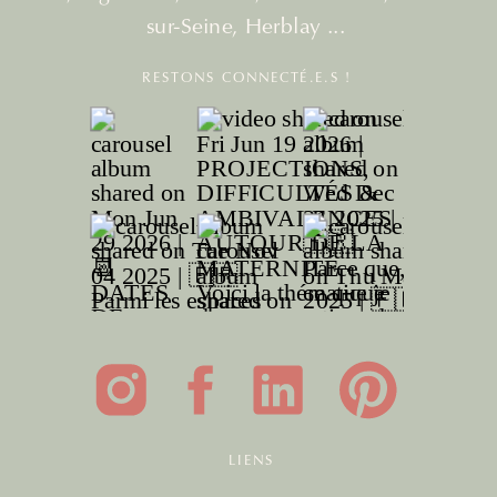
sur-Seine, Herblay ...
RESTONS CONNECTÉ.E.S !
LIENS