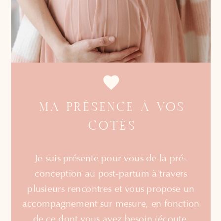
MA PRÉSENCE À VOS
COTÉS
Je suis présente pour vous de la pré-
conception au post-partum à travers
plusieurs rencontres et vous propose un
accompagnement sur mesure, en fonction
de ce dont vous avez besoin (écoute,