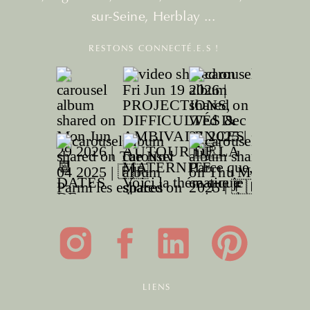
sur-Seine, Herblay ...
RESTONS CONNECTÉ.E.S !
LIENS