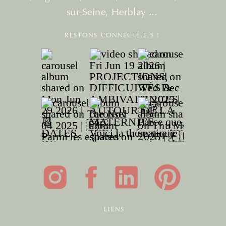
sur-Seine, Herblay ...
RESTONS CONNECTÉ.E.S !
LIENS