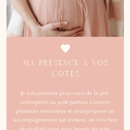
MA PRÉSENCE À VOS
COTÉS
Je suis présente pour vous de la pré-
conception au post-partum à travers
plusieurs rencontres et vous propose un
accompagnement sur mesure, en fonction
de ce dont vous avez besoin (écoute,