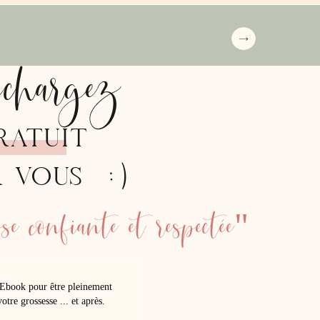
échargez
RATUIT
:)
R VOUS
e confiante et respectée"
Ebook pour être pleinement
otre grossesse ... et après.