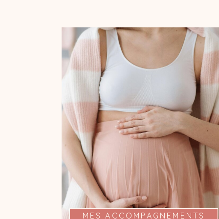
MA PRÉSENCE À VOS
COTÉS
Je suis présente pour vous de la pré-
conception au post-partum à travers
plusieurs rencontres et vous propose
un accompagnement sur mesure, en
fonction de ce dont vous avez besoin
(écoute, informations, bien-être).
MES ACCOMPAGNEMENTS