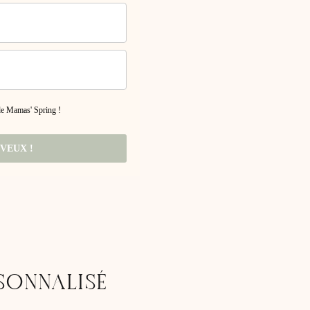
 de Mamas' Spring !
 VEUX !
SONNALISÉ