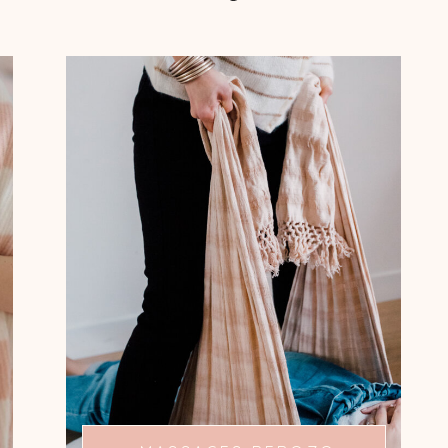
ÊTRE BERCÉE ET
ENVELOPPÉE
Les massages avec les rebozos sont
autant de moments pour prendre
soin de vous.
Laissez-vous bercer par ces tissus qui
vous permettent de relâcher vos
tensions et de vous détendre.