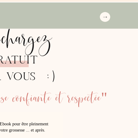
échargez
RATUIT
:)
R VOUS
e confiante et respectée"
Ebook pour être pleinement
otre grossesse ... et après.