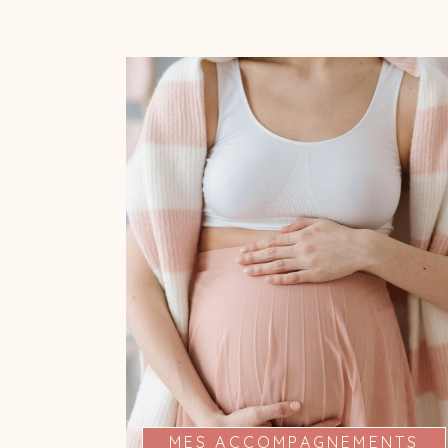
MA PRÉSENCE À VOS
COTÉS
Je suis présente pour vous de la pré-
conception au post-partum à travers
plusieurs rencontres et vous propose
un accompagnement sur mesure, en
fonction de ce dont vous avez besoin
(écoute, informations, bien-être).
MES ACCOMPAGNEMENTS