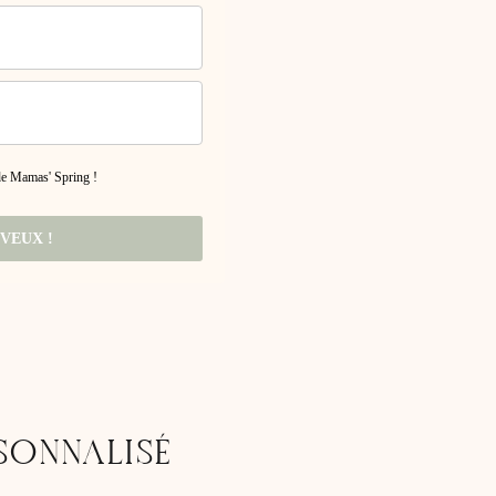
 de Mamas' Spring !
 VEUX !
SONNALISÉ