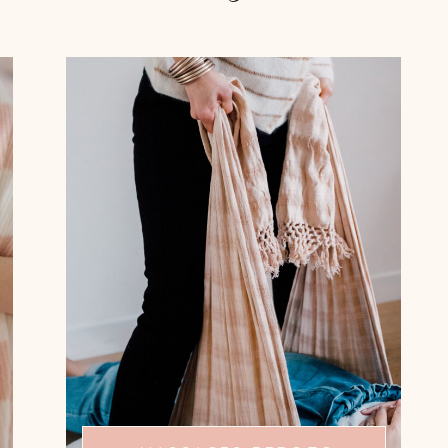
ÊTRE BERCÉE ET
ENVELOPPÉE
Les massages avec les rebozos sont
autant de moments pour prendre
soin de vous.
Laissez-vous bercer par ces tissus qui
vous permettent de relâcher vos
tensions et de vous détendre.