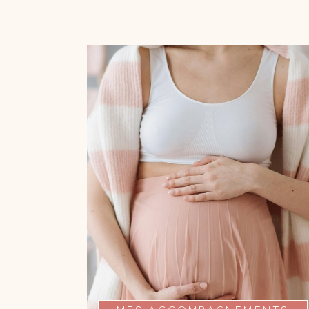
MA PRÉSENCE À VOS
COTÉS
Je suis présente pour vous de la pré-
conception au post-partum à travers
plusieurs rencontres et vous propose
un accompagnement sur mesure, en
fonction de ce dont vous avez besoin
(écoute, informations, bien-être).