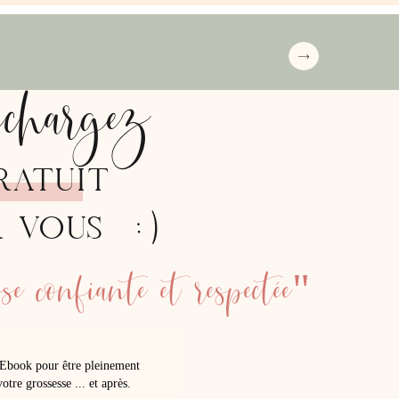
échargez
RATUIT
:)
R VOUS
e confiante et respectée"
Ebook pour être pleinement
otre grossesse ... et après.