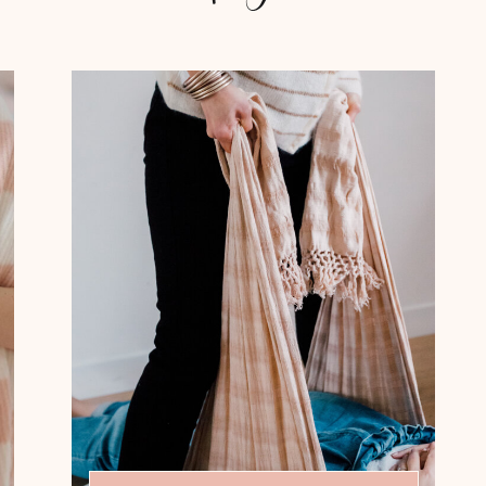
ÊTRE BERCÉE ET
ENVELOPPÉE
Les massages avec les rebozos sont
autant de moments pour prendre
soin de vous.
Laissez-vous bercer par ces tissus qui
vous permettent de relâcher vos
tensions et de vous détendre.