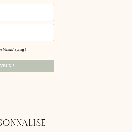
 de Mamas' Spring !
 VEUX !
SONNALISÉ